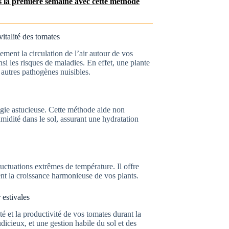
 la première semaine avec cette méthode
vitalité des tomates
ement la circulation de l’air autour de vos
si les risques de maladies. En effet, une plante
 autres pathogènes nuisibles.
égie astucieuse. Cette méthode aide non
midité dans le sol, assurant une hydratation
luctuations extrêmes de température. Il offre
tient la croissance harmonieuse de vos plants.
 estivales
té et la productivité de vos tomates durant la
icieux, et une gestion habile du sol et des