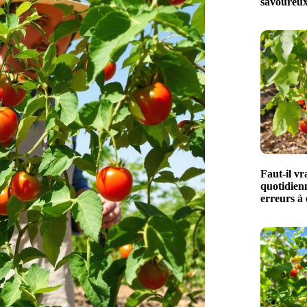
savoureux
Faut-il vr
quotidien
erreurs à 