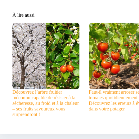
À lire aussi
Découvrez l’arbre fruitier
Faut-il vraiment arroser s
méconnu capable de résister à la
tomates quotidiennement 
sécheresse, au froid et à la chaleur
Découvrez les erreurs à év
– ses fruits savoureux vous
dans votre potager
surprendront !