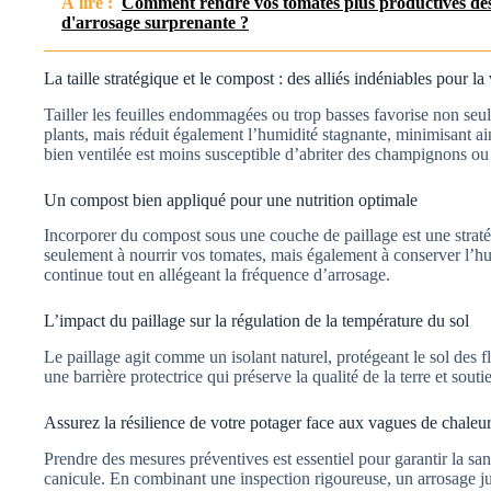
À lire :
Comment rendre vos tomates plus productives dès
d'arrosage surprenante ?
La taille stratégique et le compost : des alliés indéniables pour la 
Tailler les feuilles endommagées ou trop basses favorise non seul
plants, mais réduit également l’humidité stagnante, minimisant ain
bien ventilée est moins susceptible d’abriter des champignons ou
Un compost bien appliqué pour une nutrition optimale
Incorporer du compost sous une couche de paillage est une strat
seulement à nourrir vos tomates, mais également à conserver l’hu
continue tout en allégeant la fréquence d’arrosage.
L’impact du paillage sur la régulation de la température du sol
Le paillage agit comme un isolant naturel, protégeant le sol des f
une barrière protectrice qui préserve la qualité de la terre et sou
Assurez la résilience de votre potager face aux vagues de chaleur
Prendre des mesures préventives est essentiel pour garantir la san
canicule. En combinant une inspection rigoureuse, un arrosage jud