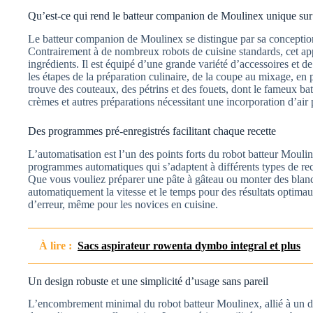
Qu’est-ce qui rend le batteur companion de Moulinex unique sur 
Le batteur companion de Moulinex se distingue par sa conception i
Contrairement à de nombreux robots de cuisine standards, cet appa
ingrédients. Il est équipé d’une grande variété d’accessoires et 
les étapes de la préparation culinaire, de la coupe au mixage, en 
trouve des couteaux, des pétrins et des fouets, dont le fameux bat
crèmes et autres préparations nécessitant une incorporation d’air p
Des programmes pré-enregistrés facilitant chaque recette
L’automatisation est l’un des points forts du robot batteur Mouline
programmes automatiques qui s’adaptent à différents types de rec
Que vous vouliez préparer une pâte à gâteau ou monter des blanc
automatiquement la vitesse et le temps pour des résultats optima
d’erreur, même pour les novices en cuisine.
À lire :
Sacs aspirateur rowenta dymbo integral et plus
Un design robuste et une simplicité d’usage sans pareil
L’encombrement minimal du robot batteur Moulinex, allié à un de