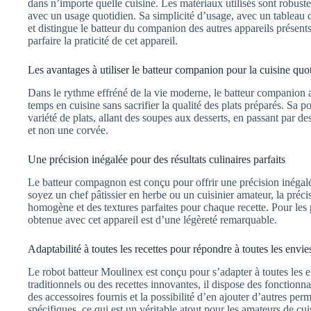
dans n’importe quelle cuisine. Les matériaux utilisés sont robust
avec un usage quotidien. Sa simplicité d’usage, avec un tableau d
et distingue le batteur du companion des autres appareils présents
parfaire la praticité de cet appareil.
Les avantages à utiliser le batteur companion pour la cuisine quo
Dans le rythme effréné de la vie moderne, le batteur companion 
temps en cuisine sans sacrifier la qualité des plats préparés. Sa
variété de plats, allant des soupes aux desserts, en passant par des
et non une corvée.
Une précision inégalée pour des résultats culinaires parfaits
Le batteur compagnon est conçu pour offrir une précision inégal
soyez un chef pâtissier en herbe ou un cuisinier amateur, la préc
homogène et des textures parfaites pour chaque recette. Pour les 
obtenue avec cet appareil est d’une légèreté remarquable.
Adaptabilité à toutes les recettes pour répondre à toutes les envie
Le robot batteur Moulinex est conçu pour s’adapter à toutes les e
traditionnels ou des recettes innovantes, il dispose des fonctionnal
des accessoires fournis et la possibilité d’en ajouter d’autres per
spécifiques, ce qui est un véritable atout pour les amateurs de cui