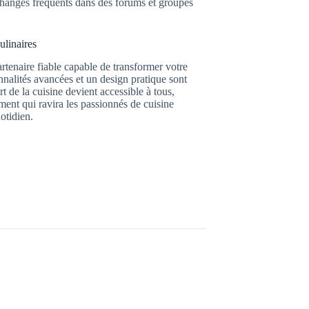
 échanges fréquents dans des forums et groupes
ulinaires
rtenaire fiable capable de transformer votre
nnalités avancées et un design pratique sont
t de la cuisine devient accessible à tous,
ement qui ravira les passionnés de cuisine
otidien.