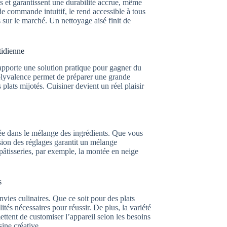
es et garantissent une durabilité accrue, même
e commande intuitif, le rend accessible à tous
 sur le marché. Un nettoyage aisé finit de
tidienne
apporte une solution pratique pour gagner du
 polyvalence permet de préparer une grande
 plats mijotés. Cuisiner devient un réel plaisir
ée dans le mélange des ingrédients. Que vous
ision des réglages garantit un mélange
pâtisseries, par exemple, la montée en neige
s
nvies culinaires. Que ce soit pour des plats
ités nécessaires pour réussir. De plus, la variété
mettent de customiser l’appareil selon les besoins
sine créative.