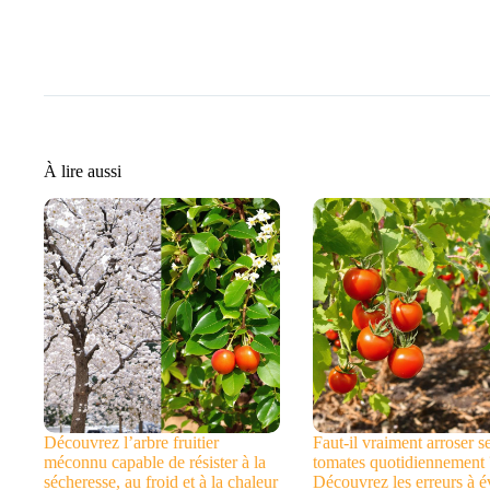
À lire aussi
Découvrez l’arbre fruitier
Faut-il vraiment arroser s
méconnu capable de résister à la
tomates quotidiennement 
sécheresse, au froid et à la chaleur
Découvrez les erreurs à év