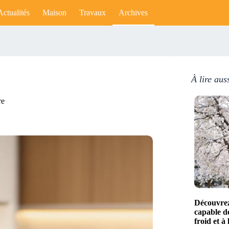
Actualités
Maison
Travaux
Archives
À lire aus
re
Découvrez
capable de
froid et à 