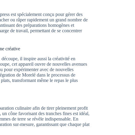
xpress est spécialement conçu pour gérer des
ancher ou râper rapidement un grand nombre de
rantissant des préparations homogènes et
harge de travail, permettant de se concentrer
ne créative
écoupe, il inspire aussi la créativité en
e coupe, cet appareil ouvre de nouvelles avenues
s ou pour expérimenter avec de nouvelles
ntégration de Morelé dans le processus de
 plats, transformant même le repas le plus
ration culinaire afin de tirer pleinement profit
 un cône favorisant des tranches fines est idéal,
ommes de terre se révèle indispensable. En
paration sur-mesure, garantissant que chaque plat