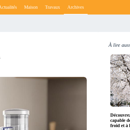
Actualités
Maison
Travaux
Archives
À lire aus
s
Découvrez
capable de
froid et à 