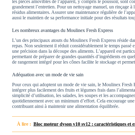
les pièces amovibles de l’appareil, y compris le poussoir, sont com
grandement l’entretien. Pour un nettoyage manuel, un rinçage à l’
résidus alimentaires. Assurer une maintenance régulière de l’appa
aussi le maintien de sa performance initiale pour des résultats to
Les nombreux avantages du Moulinex Fresh Express
L’un des principaux atouts du Moulinex Fresh Express réside dans
repas. Non seulement il réduit considérablement le temps passé en
une précision dans la découpe des aliments. L’appareil est partic
permettant de préparer de grandes quantités d’ingrédients en qu
de rangement intégré pour les cônes facilite le stockage et perme
Adéquation avec un mode de vie sain
Pour ceux qui adoptent un mode de vie sain, le Moulinex Fresh E
intégrer plus facilement des fruits et légumes frais dans l’aliment
simplicité d’utilisation, les salades, les soupes et les accompag
quotidiennement avec un minimum d’effort. Cela encourage une 
contribuant ainsi à maintenir une alimentation équilibrée.
À lire :
Bloc moteur dyson v10 sv12 : caractéristiques et e