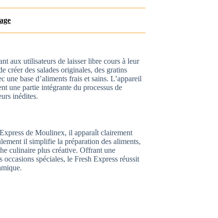
nage
 aux utilisateurs de laisser libre cours à leur
e créer des salades originales, des gratins
c une base d’aliments frais et sains. L’appareil
ent une partie intégrante du processus de
eurs inédites.
 Express de Moulinex, il apparaît clairement
lement il simplifie la préparation des aliments,
he culinaire plus créative. Offrant une
s occasions spéciales, le Fresh Express réussit
amique.